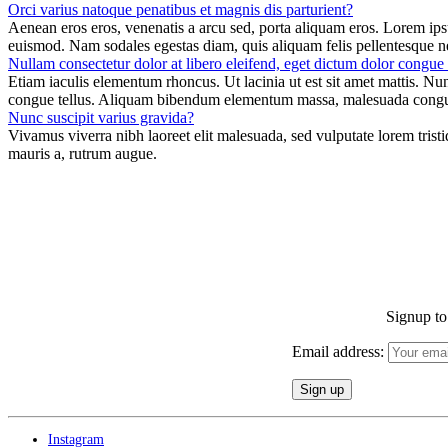
Orci varius natoque penatibus et magnis dis parturient?
Aenean eros eros, venenatis a arcu sed, porta aliquam eros. Lorem ipsu
euismod. Nam sodales egestas diam, quis aliquam felis pellentesque n
Nullam consectetur dolor at libero eleifend, eget dictum dolor congue 
Etiam iaculis elementum rhoncus. Ut lacinia ut est sit amet mattis. Nun
congue tellus. Aliquam bibendum elementum massa, malesuada congue 
Nunc suscipit varius gravida?
Vivamus viverra nibh laoreet elit malesuada, sed vulputate lorem tristiq
mauris a, rutrum augue.
Signup to 
Email address:
Instagram