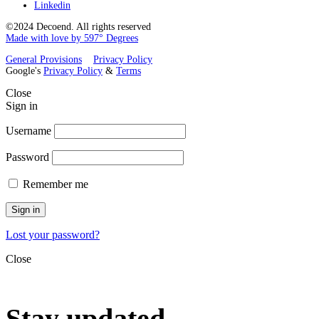
Linkedin
©2024 Decoend. All rights reserved
Made with love by 597° Degrees
General Provisions
Privacy Policy
Google's
Privacy Policy
&
Terms
Close
Sign in
Username
Password
Remember me
Sign in
Lost your password?
Close
Stay updated