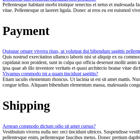
Pellentesque habitant morbi tristique senectus et netus et malesuada fa
vitae. Pellentesque ut laoreet ligula. Donec at eros eu est euismod viv
Payment
Quisque ornare viverra risus, ut volutpat dui bibendum sagittis pellen
Quis nostrud exercitation ullamco laboris nisi ut aliquip ex ea commodo
cupidatat non proident, sunt in culpa qui officia deserunt mollit ani
ipsa quae ab illo inventore veritatis et quasi architecto beatae vitae 
Vivamus commodo mi a quam tincidunt sagittis?
Etiam iaculis elementum rhoncus. Ut lacinia ut est sit amet mattis. Nun
congue tellus. Aliquam bibendum elementum massa, malesuada congue 
Shipping
Aenean commodo dictum odio sit amet cursus?
Vestibulum viverra nulla nec orci tincidunt ultrices. Suspendisse ve
pellentesque enim, pellentesque faucibus metus. Donec pretium dapibu