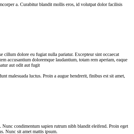
orper a. Curabitur blandit mollis eros, id volutpat dolor facilisis
e cillum dolore eu fugiat nulla pariatur. Excepteur sint occaecat
luptatem accusantium doloremque laudantium, totam rem aperiam, eaque
tur aut odit aut fugit
unt malesuada luctus. Proin a augue hendrerit, finibus est sit amet,
i. Nunc condimentum sapien rutrum nibh blandit eleifend. Proin eget
s. Nunc sit amet mattis ipsum.