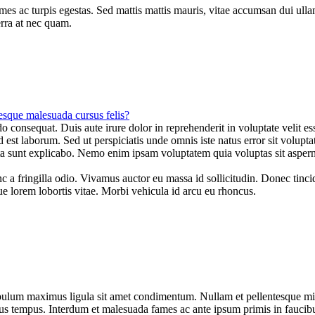
mes ac turpis egestas. Sed mattis mattis mauris, vitae accumsan dui ullamc
erra at nec quam.
tesque malesuada cursus felis?
 consequat. Duis aute irure dolor in reprehenderit in voluptate velit ess
m id est laborum. Sed ut perspiciatis unde omnis iste natus error sit vo
dicta sunt explicabo. Nemo enim ipsam voluptatem quia voluptas sit asperna
c a fringilla odio. Vivamus auctor eu massa id sollicitudin. Donec tincid
lorem lobortis vitae. Morbi vehicula id arcu eu rhoncus.
stibulum maximus ligula sit amet condimentum. Nullam et pellentesque m
s tempus. Interdum et malesuada fames ac ante ipsum primis in faucibu