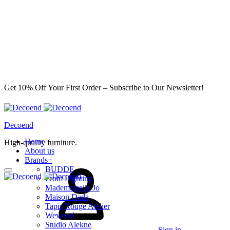
Get 10% Off Your First Order – Subscribe to Our Newsletter!
Decoend
Home
High-quality furniture.
About us
Brands
+
BUDDE
From Lighting
Mademoiselle Jo
Maison Dada
Tapis Rouge Atelier
Wewood
Studio Alekne
Sign in