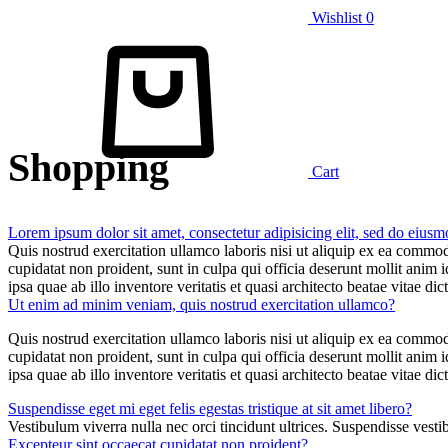
Wishlist
0
Shopping
Cart
Lorem ipsum dolor sit amet, consectetur adipisicing elit, sed do eiusm
Quis nostrud exercitation ullamco laboris nisi ut aliquip ex ea commodo
cupidatat non proident, sunt in culpa qui officia deserunt mollit ani
ipsa quae ab illo inventore veritatis et quasi architecto beatae vitae 
Ut enim ad minim veniam, quis nostrud exercitation ullamco?
Quis nostrud exercitation ullamco laboris nisi ut aliquip ex ea commodo
cupidatat non proident, sunt in culpa qui officia deserunt mollit ani
ipsa quae ab illo inventore veritatis et quasi architecto beatae vitae 
Suspendisse eget mi eget felis egestas tristique at sit amet libero?
Vestibulum viverra nulla nec orci tincidunt ultrices. Suspendisse ve
Excepteur sint occaecat cupidatat non proident?