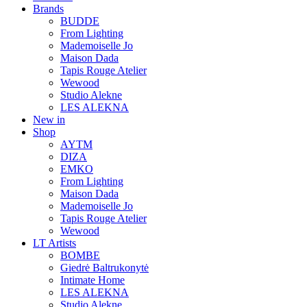
Brands
BUDDE
From Lighting
Mademoiselle Jo
Maison Dada
Tapis Rouge Atelier
Wewood
Studio Alekne
LES ALEKNA
New in
Shop
AYTM
DIZA
EMKO
From Lighting
Maison Dada
Mademoiselle Jo
Tapis Rouge Atelier
Wewood
LT Artists
BOMBE
Giedrė Baltrukonytė
Intimate Home
LES ALEKNA
Studio Alekne