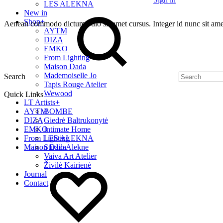
LES ALEKNA
New in
Shop
+
Aenean commodo dictum odio sit amet cursus. Integer id nunc sit amet
AYTM
DIZA
EMKO
From Lighting
Maison Dada
Mademoiselle Jo
Search
Tapis Rouge Atelier
Wewood
Quick Links
LT Artists
+
AYTM
BOMBE
DIZA
Giedrė Baltrukonytė
EMKO
Intimate Home
From Lighting
LES ALEKNA
Maison Dada
Studio Alekne
Vaiva Art Atelier
Živilė Kairienė
Journal
Contact