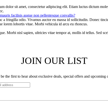
m dolor sit amet, consectetur adipiscing elit. Etiam luctus dictum molest
ec.
mauris facilisis augue non pellentesque convallis?
c a fringilla odio. Vivamus auctor eu massa id sollicitudin. Donec tincid
lorem lobortis vitae. Morbi vehicula id arcu eu rhoncus.
ue. Morbi nisl sapien, ultricies vitae tempor at, mollis id tellus. Sed sc
JOIN OUR LIST
be the first to hear about exclusive deals, special offers and upcoming 